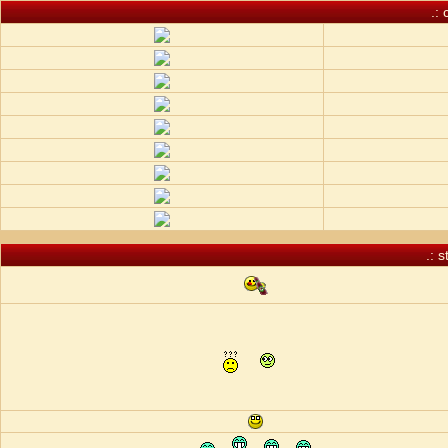
.:
.: 