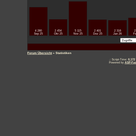
4 280
2 454
5 115
2 401
2 316
2
Sep 25
Okt 25
Nov 25
Dez 25
Jan 26
F
Forum Übersicht
» Statistiken
.: Script-Time:
0,172
Powered by
ASP-Fas