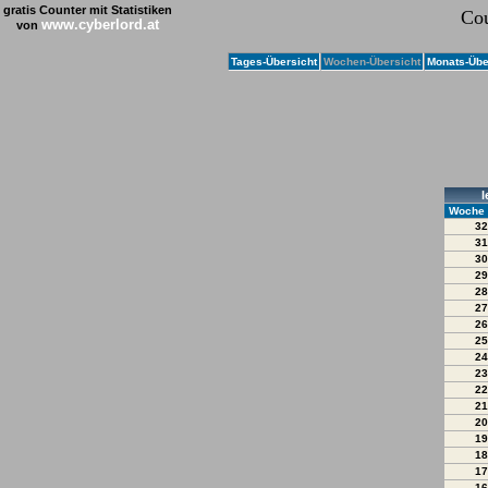
gratis Counter mit Statistiken
Cou
www.cyberlord.at
von
Tages-Übersicht
Wochen-Übersicht
Monats-Übe
l
Woche
32
31
30
29
28
27
26
25
24
23
22
21
20
19
18
17
16