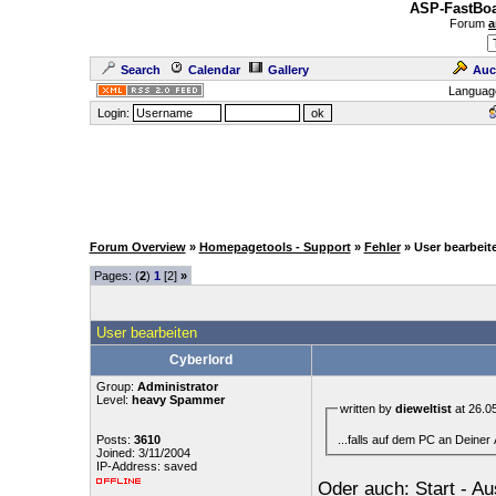
ASP-FastBoa
Forum
a
Search
Calendar
Gallery
Auc
Languag
Login:
Forum Overview
»
Homepagetools - Support
»
Fehler
» User bearbeit
Pages: (
2
)
1
[2]
»
User bearbeiten
Cyberlord
Group:
Administrator
Level:
heavy Spammer
written by
dieweltist
at 26.0
...falls auf dem PC an Deiner A
Posts:
3610
Joined: 3/11/2004
IP-Address: saved
Oder auch: Start - Au