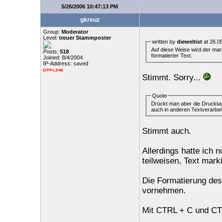
5/26/2006 10:47:13 PM
gkreuz
Group:
Moderator
Level:
treuer Stammposter
written by
dieweltist
at 26.0
Auf diese Weise wird der mark
Posts:
518
formatierter Text.
Joined: 8/4/2004
IP-Address: saved
Stimmt. Sorry...
Quote
Drückt man aber die Drucktas
auch in anderen Textverarb
Stimmt auch.
Allerdings hatte ich 
teilweisen, Text marki
Die Formatierung des
vornehmen.
Mit CTRL + C und CTR