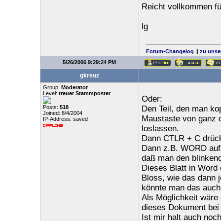
Reicht vollkommen fü
lg
Forum-Changelog
||
zu unse
5/26/2006 9:29:24 PM
gkreuz
Group:
Moderator
Level:
treuer Stammposter
Oder:
Posts:
518
Den Teil, den man kop
Joined: 8/4/2004
Maustaste von ganz o
IP-Address: saved
loslassen.
Dann CTLR + C drüc
Dann z.B. WORD aufruf
daß man den blinkend
Dieses Blatt in Word
Bloss, wie das dann 
könnte man das auch 
Als Möglichkeit wäre 
dieses Dokument bei F
Ist mir halt auch noch