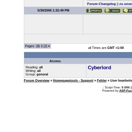
Forum-Changelog
||
zu unse
5/30/2006 1:32:49 PM
Pages: (
2
)
1
[2]
»
all Times are
GMT +1:00
Access
Cyberlord
Reading:
all
Writing:
all
Group:
general
Forum Overview
»
Homepagetools - Support
»
Fehler
» User bearbeit
.: Script-Time:
0.094
|
Powered by
ASP-Fas