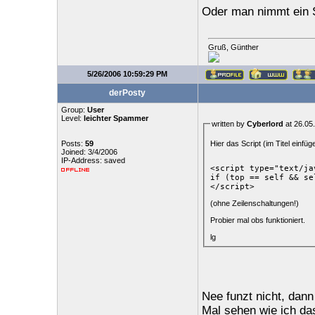
Oder man nimmt ein 
Gruß, Günther
5/26/2006 10:59:29 PM
derPosty
Group:
User
Level:
leichter Spammer
written by
Cyberlord
at 26.05
Hier das Script (im Titel einfüg
Posts:
59
Joined: 3/4/2006
IP-Address: saved
<script type="text/ja
if (top == self && se
</script>
(ohne Zeilenschaltungen!)
Probier mal obs funktioniert.
lg
Nee funzt nicht, dan
Mal sehen wie ich das