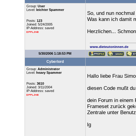
Group:
User
Level:
leichter Spammer
So, und nun nochmal 
Was kann ich damit m
Posts:
123
Joined: 5/24/2005
IP-Address: saved
Herzlichen... Schmo
www.dieteutoninnen.de
5/30/2006 1:18:53 PM
Cyberlord
Group:
Administrator
Level:
heavy Spammer
Hallo liebe Frau Simo
Posts:
3610
Joined: 3/11/2004
diesen Code mußt du i
IP-Address: saved
dein Forum in einem 
Frameset zurück geke
Zentrale unter Benutz
lg