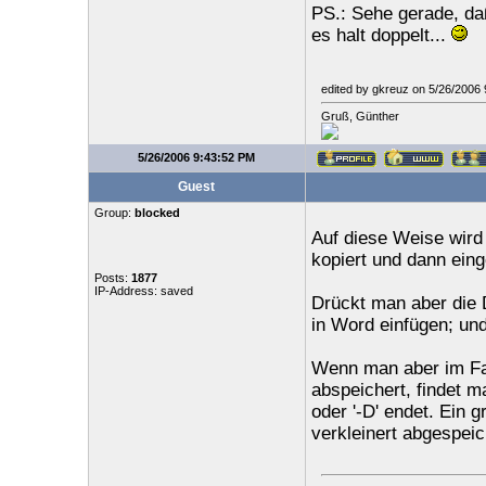
PS.: Sehe gerade, daß
es halt doppelt...
edited by gkreuz on 5/26/2006
Gruß, Günther
5/26/2006 9:43:52 PM
Guest
Group:
blocked
Auf diese Weise wird 
kopiert und dann eing
Posts:
1877
IP-Address: saved
Drückt man aber die 
in Word einfügen; un
Wenn man aber im Fa
abspeichert, findet ma
oder '-D' endet. Ein g
verkleinert abgespeic