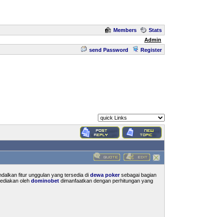
Members
Stats
Admin
send Password
Register
lkan fitur unggulan yang tersedia di
dewa poker
sebagai bagian
isediakan oleh
dominobet
dimanfaatkan dengan perhitungan yang