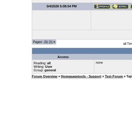
5/4/2026 5:08:54 PM
Pages: (
1
) [1]
»
all Ti
Access
none
Reading:
all
Writing:
User
Group:
general
Forum Overview
»
Homepagetools - Support
»
Test-Forum
» Ta