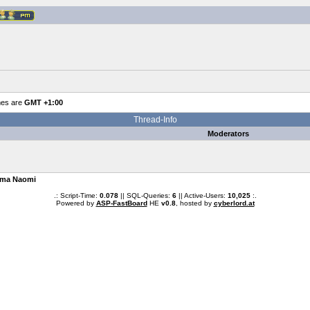
mes are
GMT +1:00
Thread-Info
Moderators
jima Naomi
.: Script-Time:
0.078
|| SQL-Queries:
6
|| Active-Users:
10,025
:.
Powered by
ASP-FastBoard
HE
v0.8
, hosted by
cyberlord.at