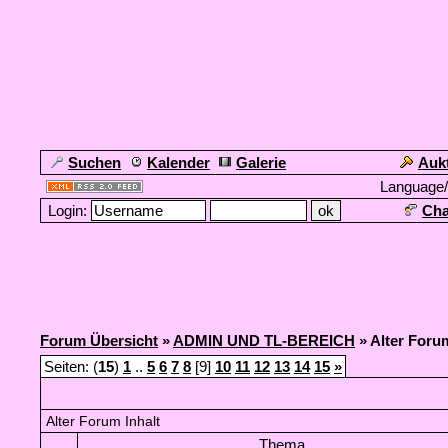
Suchen
Kalender
Galerie
Auk
Language
Login:
Cha
Forum Übersicht
»
ADMIN UND TL-BEREICH
» Alter Foru
Seiten: (
15
)
1
..
5
6
7
8
[9]
10
11
12
13
14
15
»
Alter Forum Inhalt
Thema