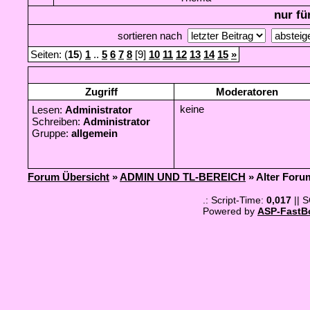
nur fü
sortieren nach
Seiten: (
15
)
1
..
5
6
7
8
[9]
10
11
12
13
14
15
»
Zugriff
Moderatoren
keine
Lesen:
Administrator
Schreiben:
Administrator
Gruppe:
allgemein
Forum Übersicht
»
ADMIN UND TL-BEREICH
» Alter Foru
.: Script-Time:
0,017
|| 
Powered by
ASP-FastB