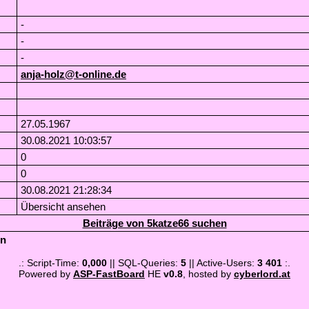
-
-
-
anja-holz@t-online.de
27.05.1967
30.08.2021 10:03:57
0
0
30.08.2021 21:28:34
Übersicht ansehen
Beiträge von 5katze66 suchen
en
.: Script-Time:
0,000
|| SQL-Queries:
5
|| Active-Users:
3 401
:.
Powered by
ASP-FastBoard
HE
v0.8
, hosted by
cyberlord.at