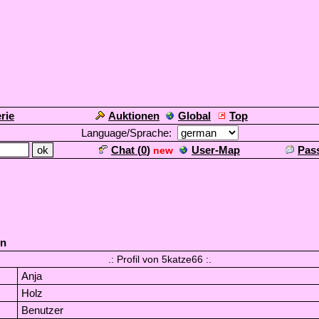
rie
Auktionen
Global
Top
Language/Sprache:
Chat (
0
)
User-Map
Pas
new
en
.: Profil von 5katze66 :.
Anja
Holz
Benutzer