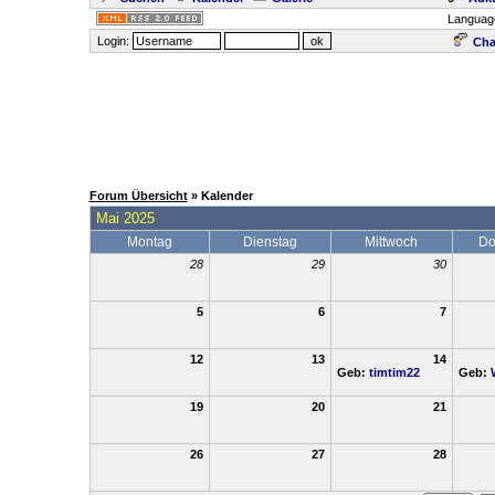
Languag
Login:
Cha
Forum Übersicht
» Kalender
Mai 2025
Montag
Dienstag
Mittwoch
Do
28
29
30
5
6
7
12
13
14
Geb:
timtim22
Geb:
19
20
21
26
27
28