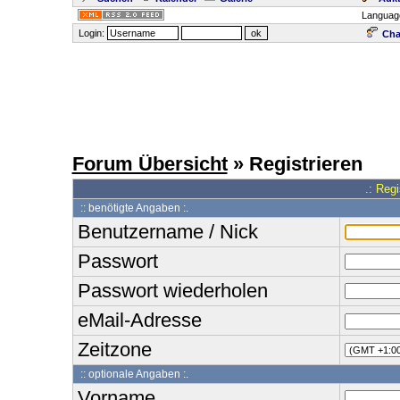
Languag
Login:
Cha
Forum Übersicht
» Registrieren
.: Reg
:: benötigte Angaben :.
Benutzername / Nick
Passwort
Passwort wiederholen
eMail-Adresse
Zeitzone
:: optionale Angaben :.
Vorname