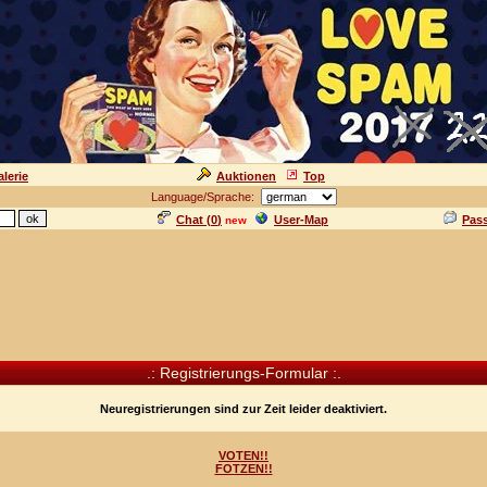
lerie
Auktionen
Top
Language/Sprache:
Chat (
0
)
User-Map
Pas
new
.: Registrierungs-Formular :.
Neuregistrierungen sind zur Zeit leider deaktiviert.
VOTEN!!
FOTZEN!!