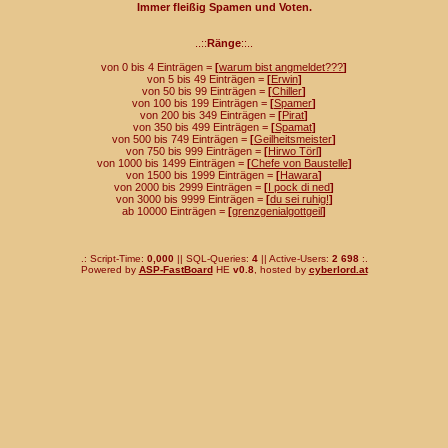
Immer fleißig Spamen und Voten.
..::
Ränge
::..
von 0 bis 4 Einträgen =
[
warum bist angmeldet???
]
von 5 bis 49 Einträgen =
[
Erwin
]
von 50 bis 99 Einträgen =
[
Chiller
]
von 100 bis 199 Einträgen =
[
Spamer
]
von 200 bis 349 Einträgen =
[
Pirat
]
von 350 bis 499 Einträgen =
[
Spamat
]
von 500 bis 749 Einträgen =
[
Geilheitsmeister
]
von 750 bis 999 Einträgen =
[
Hirwo Törl
]
von 1000 bis 1499 Einträgen =
[
Chefe von Baustelle
]
von 1500 bis 1999 Einträgen =
[
Hawara
]
von 2000 bis 2999 Einträgen =
[
I pock di ned
]
von 3000 bis 9999 Einträgen =
[
du sei ruhig!
]
ab 10000 Einträgen =
[
grenzgenialgottgeil
]
.: Script-Time:
0,000
|| SQL-Queries:
4
|| Active-Users:
2 698
:.
Powered by
ASP-FastBoard
HE
v0.8
, hosted by
cyberlord.at