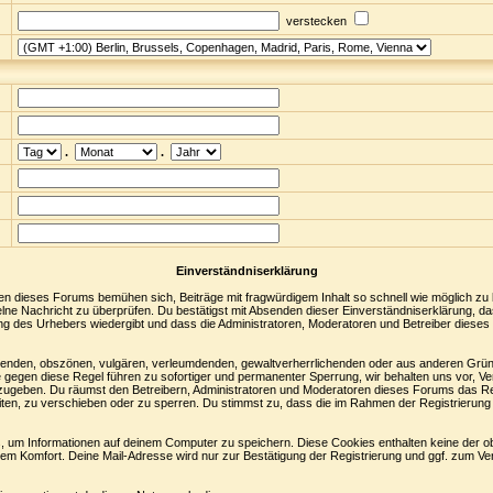
verstecken
.
.
Einverständniserklärung
en dieses Forums bemühen sich, Beiträge mit fragwürdigem Inhalt so schnell wie möglich zu
nzelne Nachricht zu überprüfen. Du bestätigst mit Absenden dieser Einverständniserklärung, da
ng des Urhebers wiedergibt und dass die Administratoren, Moderatoren und Betreiber dieses 
digenden, obszönen, vulgären, verleumdenden, gewaltverherrlichenden oder aus anderen Grün
 gegen diese Regel führen zu sofortiger und permanenter Sperrung, wir behalten uns vor, Ve
zugeben. Du räumst den Betreibern, Administratoren und Moderatoren dieses Forums das Re
ten, zu verschieben oder zu sperren. Du stimmst zu, dass die im Rahmen der Registrierung
 um Informationen auf deinem Computer zu speichern. Diese Cookies enthalten keine der 
nem Komfort. Deine Mail-Adresse wird nur zur Bestätigung der Registrierung und ggf. zum 