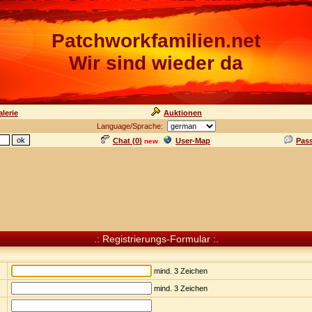
Patchworkfamilien.net
Wir sind wieder da
lerie
Auktionen
Language/Sprache:
Chat (
0
)
User-Map
Pas
new
.: Registrierungs-Formular :.
mind. 3 Zeichen
mind. 3 Zeichen