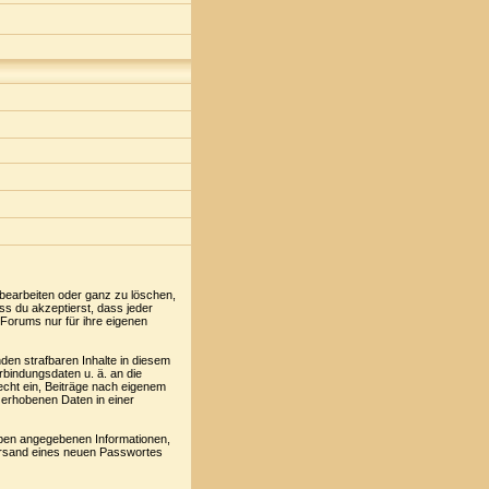
 bearbeiten oder ganz zu löschen,
ss du akzeptierst, dass jeder
Forums nur für ihre eigenen
den strafbaren Inhalte in diesem
rbindungsdaten u. ä. an die
cht ein, Beiträge nach eigenem
 erhobenen Daten in einer
oben angegebenen Informationen,
Versand eines neuen Passwortes