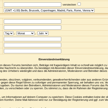
verstecken
.
.
Einverständniserklärung
en dieses Forums bemühen sich, Beiträge mit fragwürdigem Inhalt so schnell wie möglich zu
nzelne Nachricht zu überprüfen. Du bestätigst mit Absenden dieser Einverständniserklärung, da
ng des Urhebers wiedergibt und dass die Administratoren, Moderatoren und Betreiber dieses 
digenden, obszönen, vulgären, verleumdenden, gewaltverherrlichenden oder aus anderen Grün
 gegen diese Regel führen zu sofortiger und permanenter Sperrung, wir behalten uns vor, Ve
zugeben. Du räumst den Betreibern, Administratoren und Moderatoren dieses Forums das Re
ten, zu verschieben oder zu sperren. Du stimmst zu, dass die im Rahmen der Registrierung
 um Informationen auf deinem Computer zu speichern. Diese Cookies enthalten keine der 
nem Komfort. Deine Mail-Adresse wird nur zur Bestätigung der Registrierung und ggf. zum 