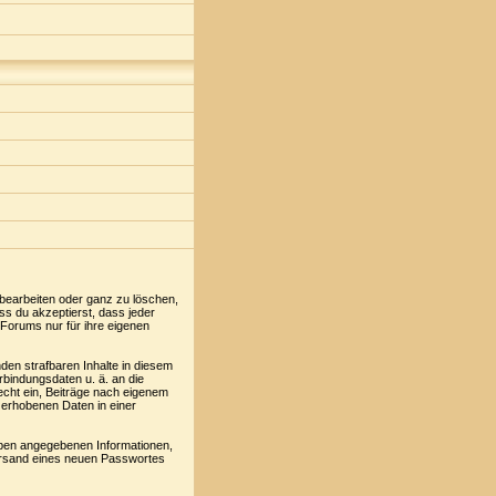
 bearbeiten oder ganz zu löschen,
ss du akzeptierst, dass jeder
Forums nur für ihre eigenen
den strafbaren Inhalte in diesem
rbindungsdaten u. ä. an die
cht ein, Beiträge nach eigenem
 erhobenen Daten in einer
oben angegebenen Informationen,
Versand eines neuen Passwortes