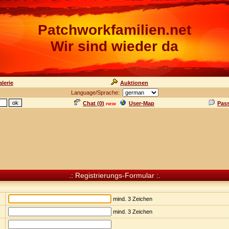
Patchworkfamilien.net
Wir sind wieder da
lerie
Auktionen
Language/Sprache:
Chat (
0
)
User-Map
Pas
new
.: Registrierungs-Formular :.
mind. 3 Zeichen
mind. 3 Zeichen