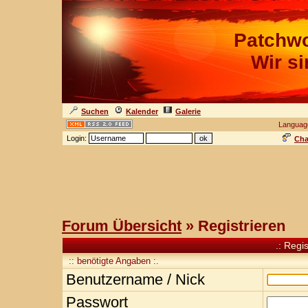
Patchwo
Wir s
Suchen
Kalender
Galerie
Languag
Login:
Cha
Forum Übersicht
» Registrieren
.: Regi
:: benötigte Angaben :.
Benutzername / Nick
Passwort