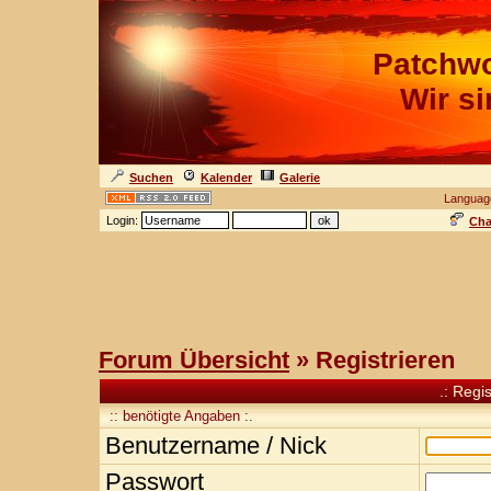
Patchwo
Wir s
Suchen
Kalender
Galerie
Languag
Login:
Cha
Forum Übersicht
» Registrieren
.: Regi
:: benötigte Angaben :.
Benutzername / Nick
Passwort