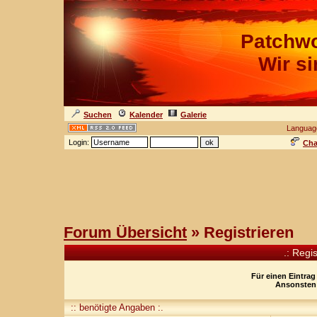
Patchwo
Wir s
Suchen
Kalender
Galerie
Languag
Login:
Cha
Forum Übersicht
» Registrieren
.: Regi
Für einen Eintrag
Ansonsten 
:: benötigte Angaben :.