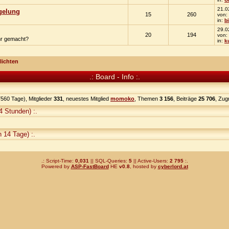
21.0
egelung
15
260
von:
in:
b
29.0
20
194
von:
hr gemacht?
in:
k
lichten
.: Board - Info :.
560 Tage), Mitglieder
331
, neuestes Mitglied
momoko
, Themen
3 156
, Beiträge
25 706
, Zug
24 Stunden) :.
 14 Tage) :.
.: Script-Time:
0,031
|| SQL-Queries:
5
|| Active-Users:
2 795
:.
Powered by
ASP-FastBoard
HE
v0.8
, hosted by
cyberlord.at