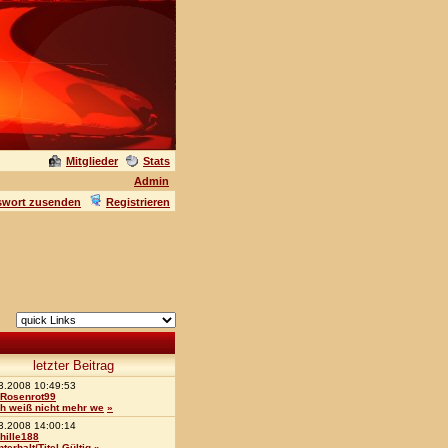
Mitglieder
Stats
Admin
swort zusenden
Registrieren
letzter Beitrag
3.2008 10:49:53
Rosenrot99
ch weiß nicht mehr we
»
3.2008 14:00:14
hille188
nterhalt/Titel Gültig
»