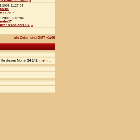
2.2008 11:27:08
Stella
in sauer
»
2.2008 09:07:04
urtier37
urzer rechtlicher Ex-
»
alle Zeiten sind
GMT +1:00
riffe diesen Monat
24 142
,
mehr ..