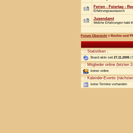
Ferien - Feiertag - R
Erfahrungsaustausch
Jugendamt
Welche Erfahrungen habt i
Forum Übersicht
» Rechte und Pf
:: Statistiken :.
Board aktiv seit
27.11.2005
(7
:: Mitglieder online (letzten 
keiner online
:: Kalender-Events (nächsten
keine Termine vorhanden