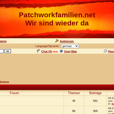
Patchworkfamilien.net
Wir sind wieder da
lerie
Auktionen
Language/Sprache:
Chat (
0
)
User-Map
Pas
new
lichten
Forum
Themen
Beiträge
05.0
45
691
von:
in:
I
09.0
86
905
von:
in:
U