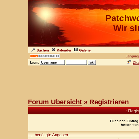
Patchwo
Wir s
Suchen
Kalender
Galerie
Languag
Login:
Cha
Forum Übersicht
» Registrieren
.: Regi
Für einen Eintrag
Ansonsten 
:: benötigte Angaben :.