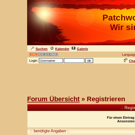
Patchwo
Wir s
Suchen
Kalender
Galerie
Languag
Login:
Cha
Forum Übersicht
» Registrieren
.: Regi
Für einen Eintrag
Ansonsten 
:: benötigte Angaben :.