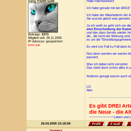
Rang:
Foren Gott
Hallo Patchworkers
Ich habe gerade mit der ARGE W
Ich habe der Mitarbeiterin der
Sie wusste gleich was gemeint i
Ja ich weiß es geht sich um die
eine Entscheidung der Kamm
und das dass bereits wieder hinf
Beiträge:
3373
die , die nicht der Meinung si
Mitglied seit: 28.11.2005
es um die "Einstellungsgemeint
IP-Adresse: gespeichert
Es wird von Fall zu Fall dann ko
Nun denn werden wir warten bis
passiert.
Was ich dabei nicht verstehe:
Das steht doch schon alles in
Anderes gesagt warum auch ei
LG
Alex
Es gibt DREI Ar
die Neue - die Al
~~~~~~~~~~~~~~Leben und 
26.04.2006 10:18:59
javema