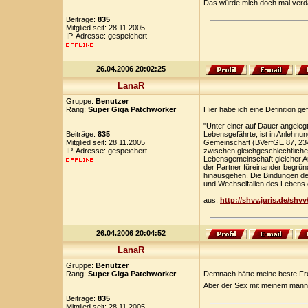
Das würde mich doch mal verda
Beiträge:
835
Mitglied seit: 28.11.2005
IP-Adresse: gespeichert
26.04.2006 20:02:25
LanaR
Gruppe:
Benutzer
Rang:
Super Giga Patchworker
Hier habe ich eine Definition ge
"Unter einer auf Dauer angeleg
Beiträge:
835
Lebensgefährte, ist in Anlehn
Mitglied seit: 28.11.2005
Gemeinschaft (BVerfGE 87, 234
IP-Adresse: gespeichert
zwischen gleichgeschlechtliche
Lebensgemeinschaft gleicher Ar
der Partner füreinander begrün
hinausgehen. Die Bindungen der
und Wechselfällen des Lebens 
aus:
http://shvv.juris.de/shv
26.04.2006 20:04:52
LanaR
Gruppe:
Benutzer
Rang:
Super Giga Patchworker
Demnach hätte meine beste Freu
Aber der Sex mit meinem mann w
Beiträge:
835
Mitglied seit: 28.11.2005