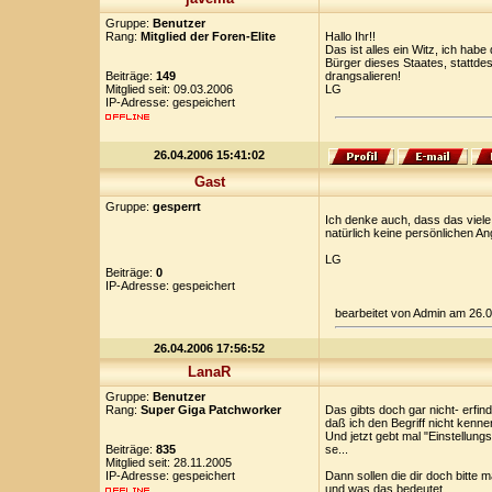
Gruppe:
Benutzer
Rang:
Mitglied der Foren-Elite
Hallo Ihr!!
Das ist alles ein Witz, ich hab
Bürger dieses Staates, stattd
Beiträge:
149
drangsalieren!
Mitglied seit: 09.03.2006
LG
IP-Adresse: gespeichert
26.04.2006 15:41:02
Gast
Gruppe:
gesperrt
Ich denke auch, dass das viele 
natürlich keine persönlichen A
LG
Beiträge:
0
IP-Adresse: gespeichert
bearbeitet von Admin am 26.
26.04.2006 17:56:52
LanaR
Gruppe:
Benutzer
Rang:
Super Giga Patchworker
Das gibts doch gar nicht- erfind
daß ich den Begriff nicht kenne
Und jetzt gebt mal "Einstellungs
Beiträge:
835
se...
Mitglied seit: 28.11.2005
IP-Adresse: gespeichert
Dann sollen die dir doch bitte 
und was das bedeutet.