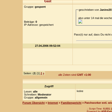
Gast
Gruppe:
gesperrt
geschrieben von
Janine20
also unter 14 mal die woche
Beiträge:
0
IP-Adresse: gespeichert
Pass(t) nur auf, dass Du nicht
27.04.2006 09:52:04
Seiten: (
2
) [1]
2
»
alle Zeiten sind
GMT +1:00
Zugriff
keine
Lesen:
alle
Schreiben:
Moderator
Gruppe:
allgemein
Forum Übersicht
»
Internet
»
Familiengericht
» Patchworker evtl. w
.: Script-Time:
0,031
|
Powered by
ASP-Fas