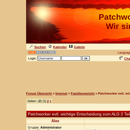
Patchwo
Wir s
Suchen
Kalender
Galerie
Languag
Login:
Cha
Forum Übersicht
»
Internet
»
Familiengericht
» Patchworker evtl. w
Seiten: (
2
) [1]
2
»
Patchworker evtl. wichtige Entscheidung zum ALG 2 Teil
Alex
Gruppe:
Administrator