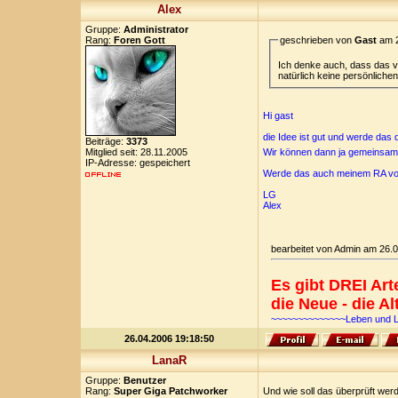
Alex
Gruppe:
Administrator
Rang:
Foren Gott
geschrieben von
Gast
am 2
Ich denke auch, dass das vi
natürlich keine persönlich
Hi gast
die Idee ist gut und werde das
Beiträge:
3373
Wir können dann ja gemeinsam 
Mitglied seit: 28.11.2005
IP-Adresse: gespeichert
Werde das auch meinem RA vor
LG
Alex
bearbeitet von Admin am 26.
Es gibt DREI Ar
die Neue - die Al
~~~~~~~~~~~~~~Leben und 
26.04.2006 19:18:50
LanaR
Gruppe:
Benutzer
Rang:
Super Giga Patchworker
Und wie soll das überprüft wer