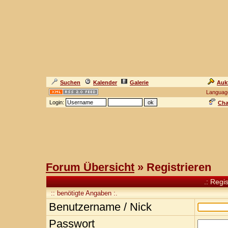
Suchen
Kalender
Galerie
Auk
Languag
Login:
Cha
Forum Übersicht
» Registrieren
.: Regi
:: benötigte Angaben :.
Benutzername / Nick
Passwort