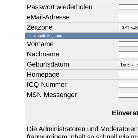
Passwort wiederholen
eMail-Adresse
Zeitzone
:: optionale Angaben :.
Vorname
Nachname
Geburtsdatum
.
Homepage
ICQ-Nummer
MSN Messenger
Einvers
Die Administratoren und Moderatoren
fragwürdigem Inhalt so schnell wie m