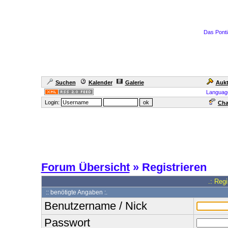
Das Ponti
Suchen
Kalender
Galerie
Aukt
Languag
Login:
Cha
Forum Übersicht
» Registrieren
.: Reg
:: benötigte Angaben :.
Benutzername / Nick
Passwort