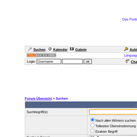
Das Ponti
Suchen
Kalender
Galerie
Aukt
Languag
Login:
Cha
Forum Übersicht
» Suchen
.
Suchbegriff(e)
Nach allen Wörtern suchen 
Teilweise Übereinstimmung 
Exakter Begriff