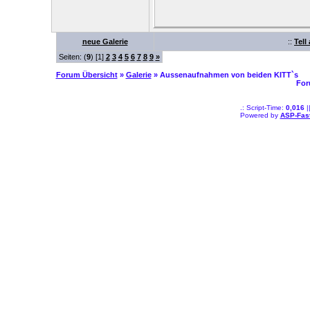
neue Galerie
::
Tell
Seiten: (
9
) [1]
2
3
4
5
6
7
8
9
»
Forum Übersicht
»
Galerie
» Aussenaufnahmen von beiden KITT`s
For
.: Script-Time:
0,016
|
Powered by
ASP-Fas