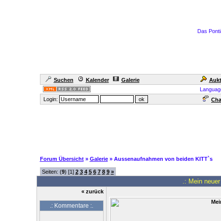
Das Ponti
Suchen
Kalender
Galerie
Aukt
Languag
Login:
Cha
Forum Übersicht
»
Galerie
» Aussenaufnahmen von beiden KITT`s
Seiten: (
9
) [1]
2
3
4
5
6
7
8
9
»
.: Mein neuer 
« zurück
.: Kommentare :.