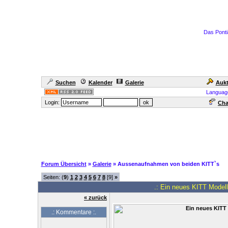
Das Ponti
Suchen
Kalender
Galerie
Aukt
Languag
Login:
Cha
Forum Übersicht
»
Galerie
» Aussenaufnahmen von beiden KITT`s
Seiten: (
9
)
1
2
3
4
5
6
7
8
[9]
»
.: Ein neues KITT Modell 
« zurück
.: Kommentare :.