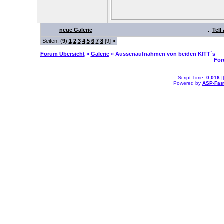
neue Galerie
::
Tell
Seiten: (
9
)
1
2
3
4
5
6
7
8
[9]
»
Forum Übersicht
»
Galerie
» Aussenaufnahmen von beiden KITT`s
For
.: Script-Time:
0,016
|
Powered by
ASP-Fas