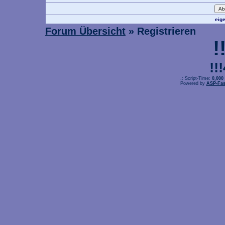
eig
Forum Übersicht
» Registrieren
!
!!
.: Script-Time:
0,000
Powered by
ASP-Fas