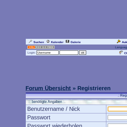
Suchen
Kalender
Galerie
Auk
Languag
Login:
Ch
Forum Übersicht
» Registrieren
.: Reg
:: benötigte Angaben :.
Benutzername / Nick
Passwort
Passwort wiederholen