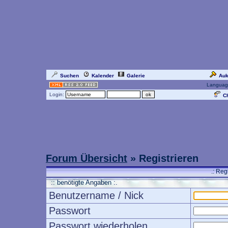
Suchen
Kalender
Galerie
Auk
Languag
Login:
Ch
Forum Übersicht
» Registrieren
.: Reg
:: benötigte Angaben :.
Benutzername / Nick
Passwort
Passwort wiederholen