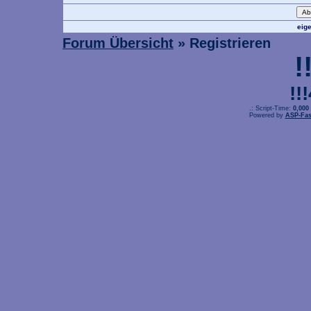
eig
Forum Übersicht
» Registrieren
!
!!
.: Script-Time:
0,000
Powered by
ASP-Fas