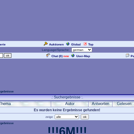
erie
Auktionen
Global
Top
Language/Sprache:
Chat (
0
)
User-Map
P
new
gebnisse
.: Suchergebnisse :.
Thema
Autor
Antworten
Gelesen
Es wurden keine Ergebnisse gefunden!
zeige
gebnisse
!!!6M!!!