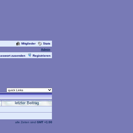
Mitglieder
Stats
Admin
asswort zusenden
Registrieren
letzter Beitrag
alle Zeiten sind
GMT +1:00