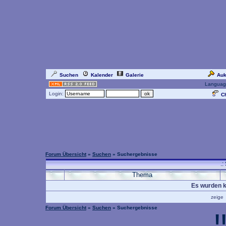
Suchen
Kalender
Galerie
Auk
Languag
Login:
Ch
Forum Übersicht
»
Suchen
» Suchergebnisse
.:
Thema
Es wurden k
zeig
Forum Übersicht
»
Suchen
» Suchergebnisse
!