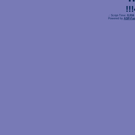
!!
.: Script-Time:
0,016
Powered by
ASP-Fas