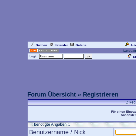
Suchen
Kalender
Galerie
Auk
Languag
Login:
Ch
Forum Übersicht
» Registrieren
.: Reg
Für einen Eintra
Ansonsten 
:: benötigte Angaben :.
Benutzername / Nick