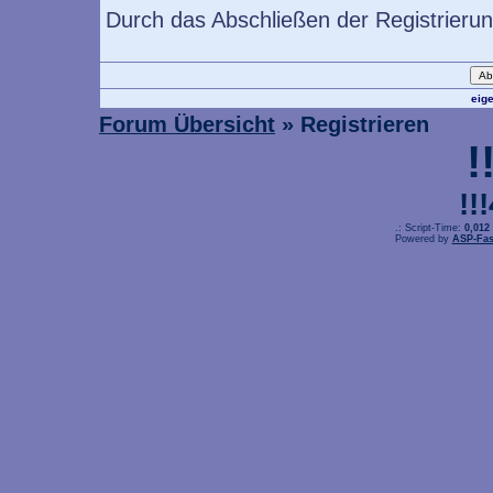
Durch das Abschließen der Registrieru
eig
Forum Übersicht
» Registrieren
!
!!
.: Script-Time:
0,012
Powered by
ASP-Fas