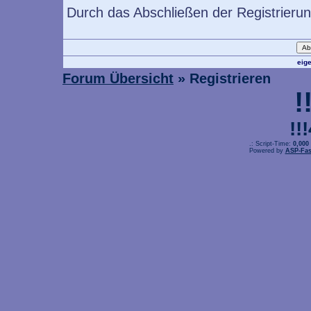
Durch das Abschließen der Registrieru
eig
Forum Übersicht
» Registrieren
!
!!
.: Script-Time:
0,000
Powered by
ASP-Fas