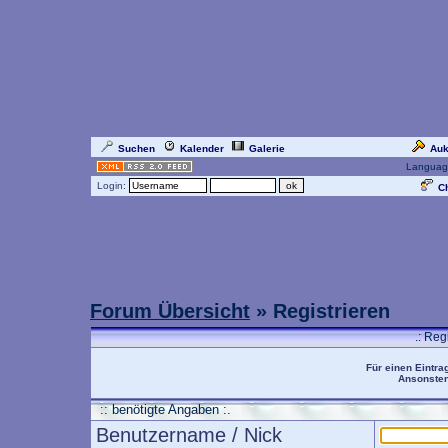
Suchen
Kalender
Galerie
Auk
Languag
Login:
Ch
Forum Übersicht
» Registrieren
.: Reg
Für einen Eintra
Ansonsten 
:: benötigte Angaben :.
Benutzername / Nick