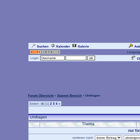
Suchen
Kalender
Galerie
Auk
Languag
Login:
Ch
Forum Übersicht
»
Spamm Bereich
» Umfragen
Seiten: (
4
) [1]
2
3
4
»
Umfragen
Thema
nur fü
sortieren nach