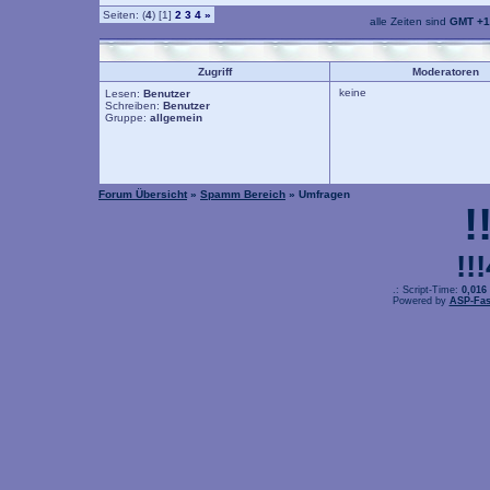
Seiten: (
4
) [1]
2
3
4
»
alle Zeiten sind
GMT +1
Zugriff
Moderatoren
keine
Lesen:
Benutzer
Schreiben:
Benutzer
Gruppe:
allgemein
Forum Übersicht
»
Spamm Bereich
» Umfragen
!
!!
.: Script-Time:
0,016
Powered by
ASP-Fas