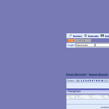
Suchen
Kalender
Gal
Login:
Forum Übersicht
»
Spamm Bereich
Seiten: (
11
)
1
2
3
4
5
6
7
8
9
10
[11]
Hangman
sortie