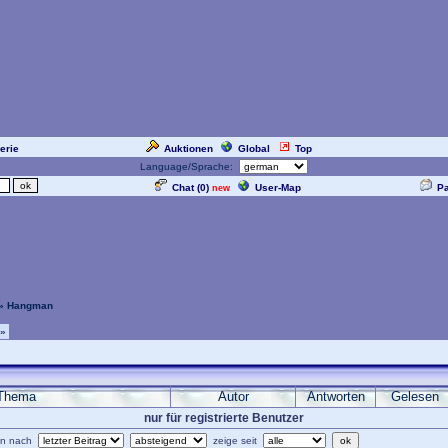
erie
Auktionen
Global
Top
Language/Sprache:
Chat (
0
)
User-Map
P
new
» Hangman
»
Thema
Autor
Antworten
Gelesen
nur für registrierte Benutzer
ren nach
zeige seit