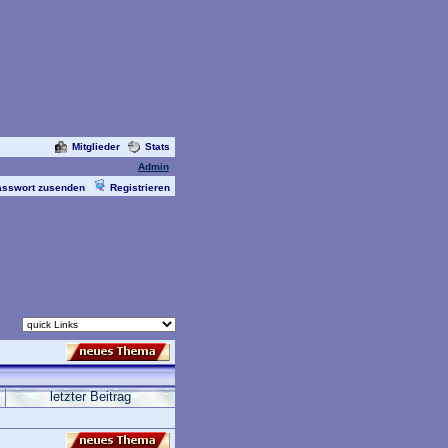
Mitglieder
Stats
Admin
asswort zusenden
Registrieren
letzter Beitrag