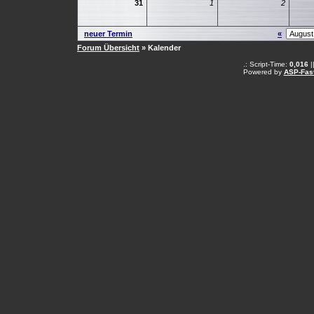
31
1
2
neuer Termin
«
Forum Übersicht
» Kalender
.: Script-Time:
0,016
|
Powered by
ASP-Fas