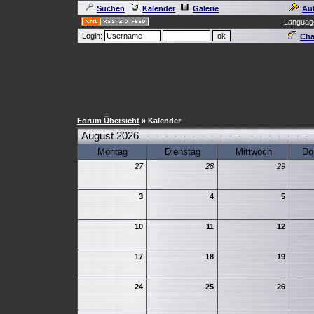
Suchen
Kalender
Galerie
Au
Languag
Login:
Cha
Forum Übersicht
» Kalender
August 2026
Montag
Dienstag
Mittwoch
Do
27
28
29
3
4
5
10
11
12
17
18
19
24
25
26