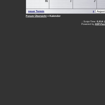
31
1
2
neuer Termin
«
Forum Übersicht
» Kalender
.: Script-Time:
0,014
|
Powered by
ASP-Fas