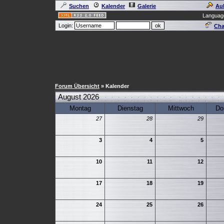
Suchen
Kalender
Galerie
Au
Languag
Login:
Cha
Forum Übersicht
» Kalender
August 2026
Montag
Dienstag
Mittwoch
Do
27
28
29
3
4
5
10
11
12
17
18
19
24
25
26