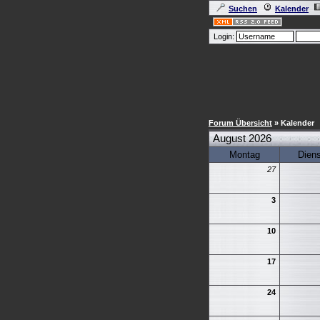
Suchen
Kalender
Login:
Forum Übersicht
» Kalender
August 2026
Montag
Dien
27
3
10
17
24