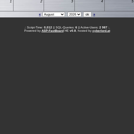
1
2
3
4
5
«
»
.: Script-Time:
0,012
|| SQL-Queries:
6
|| Active-Users:
2 987
:.
Powered by
ASP-FastBoard
HE
v0.8
, hosted by
cyberlord.at