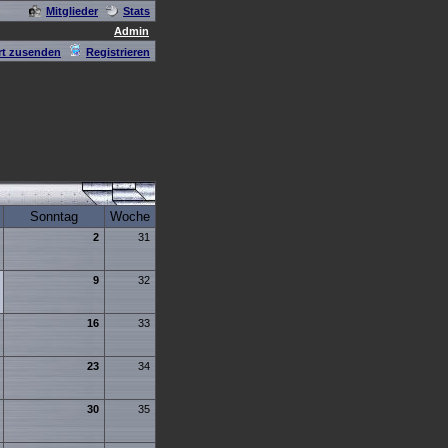
Mitglieder
Stats
Admin
t zusenden
Registrieren
Sonntag
Woche
2
31
9
32
16
33
23
34
30
35