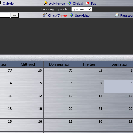
Galerie
Auktionen
Global
Top
Language/Sprache:
Chat (
0
)
User-Map
Passwor
new
stag
Mittwoch
Donnerstag
Freitag
Samstag
28
29
30
31
1
4
5
6
7
8
11
12
13
14
15
18
19
20
21
22
25
26
27
28
29