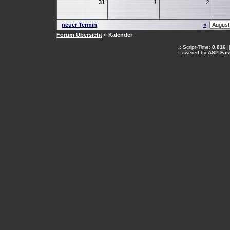
31
1
2
neuer Termin
«
Forum Übersicht
» Kalender
.: Script-Time:
0,016
|
Powered by
ASP-Fas