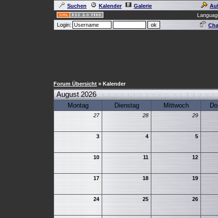
Suchen
Kalender
Galerie
Au
Languag
Login:
Cha
Forum Übersicht
» Kalender
August 2026
Montag
Dienstag
Mittwoch
Do
27
28
29
3
4
5
10
11
12
17
18
19
24
25
26