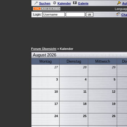
Suchen
Kalender
Galerie
Au
Languag
Login:
Cha
Forum Übersicht
» Kalender
August 2026
Montag
Dienstag
Mittwoch
Do
27
28
29
3
4
5
10
11
12
17
18
19
24
25
26