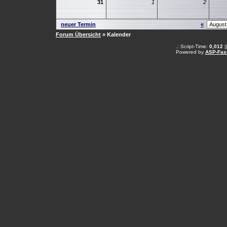
31
1
2
neuer Termin
«
Forum Übersicht
» Kalender
.: Script-Time:
0,012
|
Powered by
ASP-Fas