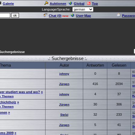
Galerie
Auktionen
Global
Top
Language/Sprache:
Chat (
0
)
User-Map
Passwor
new
Suchergebnisse
.: Suchergebnisse :.
Thema
Autor
Antworten
Gelesen
0
0
8
johnny
j
1
416
2034
Jürgen
s
wer studiert was und wo?
»
1
4
37
johnny
K
he Themen
schichtholz
»
1
30
306
Jürgen
J
he Themen
ionen
»
1
32
233
Stelzi
St
2
5
41
Jürgen
St
ums 2009
»
1