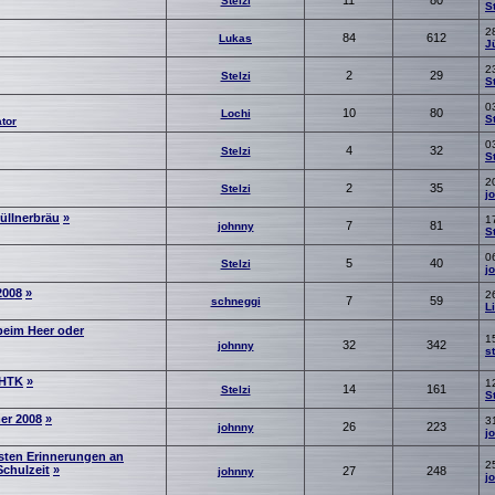
11
80
Stelzi
St
2
84
612
Lukas
J
2
2
29
Stelzi
St
0
10
80
Lochi
St
tor
0
4
32
Stelzi
St
2
2
35
Stelzi
j
üllnerbräu
»
1
7
81
johnny
St
0
5
40
Stelzi
j
2008
»
2
7
59
schneggi
L
 beim Heer oder
1
32
342
johnny
s
 HTK
»
1
14
161
Stelzi
St
er 2008
»
3
26
223
johnny
j
sten Erinnerungen an
2
chulzeit
»
27
248
johnny
j