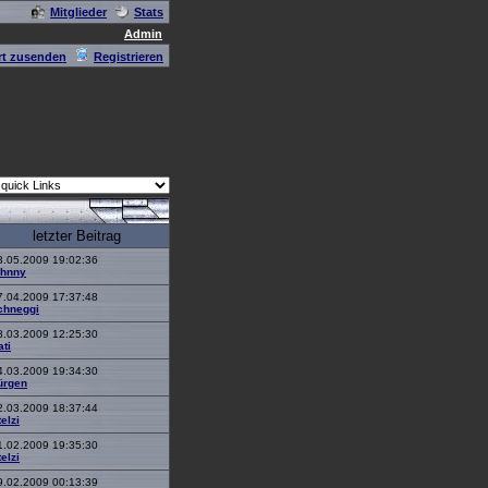
Mitglieder
Stats
Admin
t zusenden
Registrieren
letzter Beitrag
3.05.2009 19:02:36
ohnny
7.04.2009 17:37:48
chneggi
8.03.2009 12:25:30
ati
4.03.2009 19:34:30
ürgen
2.03.2009 18:37:44
elzi
1.02.2009 19:35:30
elzi
9.02.2009 00:13:39