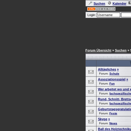
Suchen
Kalender
Login:
Forum Übersicht
»
Suchen
» 
Alltägliches
»
Forum:
Schule
Assoziationsspiel
»
Forum:
Fun
Wer arbeitet wo und 
Forum:
fachspezifisc
Rund, Schnitt, Brett
Forum:
fachspezifisc
Geburtstagsgratulat
Forum:
Feste
Skype
»
Forum:
News
Ball des Holztechnik