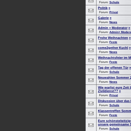
Forum:
Schule
Politik
»
Forum:
Privat
Galerie
»
Forum:
News
Admin + Moderator
»
Forum:
Admin+ Modera
Frohe Weihnachten
»
Forum:
Feste
come2gether Kuchl
»
Forum:
News
Weihnachtsfeier im M
Forum:
Feste
Tag der offenen Tür
»
Forum:
Schule
Neuwahlen Sommer 
Forum:
News
Wie war/ist eure Zeit
Zivildienst??
»
Forum:
Privat
Diskussion über das
Forum:
Schule
Klassentreffen Somm
Forum:
Feste
Eure schönste/witzig
unsere gemeinsame S
Forum:
Schule