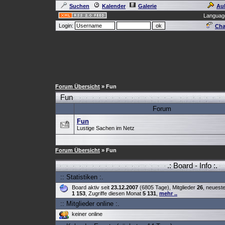
Suchen
Kalender
Galerie
Au
Languag
Login:
Cha
Forum Übersicht
» Fun
Fun
Forum
Fun
Lustige Sachen im Netz
Forum Übersicht
» Fun
.: Board - Info :.
:: Statistiken :.
Board aktiv seit
23.12.2007
(6805 Tage), Mitglieder
26
, neuest
1 153
, Zugriffe diesen Monat
5 131
,
mehr ..
:: Mitglieder online :.
keiner online