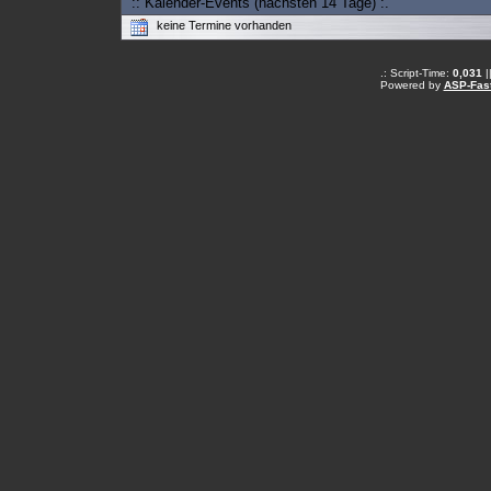
:: Kalender-Events (nächsten 14 Tage) :.
keine Termine vorhanden
.: Script-Time:
0,031
|
Powered by
ASP-Fas