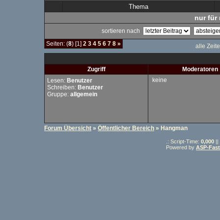
Thema
nur für 
sortieren nach
Seiten: (
8
) [1]
2
3
4
5
6
7
8
»
alle Zeit
Zugriff
Moderatoren
keine
Lesen:
Benutzer
Schreiben:
Benutzer
Gruppe:
allgemein
Forum Übersicht
»
Öffentlicher Bereich
» Hangman
.: Script-Time:
0,000
||
Powered by
ASP-Fas