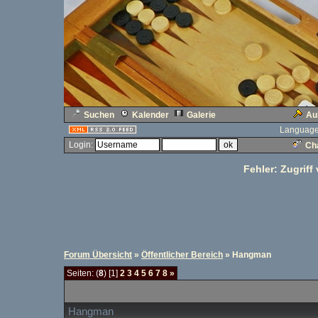
Suchen
Kalender
Galerie
Au
Language
Login:
Cha
Fehler: Zugriff
Forum Übersicht
»
Öffentlicher Bereich
» Hangman
Seiten: (
8
) [1]
2
3
4
5
6
7
8
»
Hangman