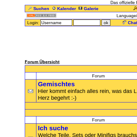
Das offizielle
Suchen
Kalender
Galerie
Language
Login:
Chat
Forum Übersicht
-
Allgemein
Forum
Gemischtes
Hier kommt einfach alles rein, was das
Herz begehrt :-)
+
MOCs
-
Handelsplatz
Forum
Ich suche
Welche Teile, Sets oder Minifigs brauchs