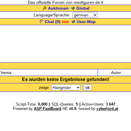
Das offizielle Forum von minifiguren.de.tl
Auktionen
Global
Language/Sprache:
Chat (
0
)
User-Map
new
.: Suchergebnisse :.
Thema
Autor
Es wurden keine Ergebnisse gefunden!
zeige
.: Script-Time:
0,000
|| SQL-Queries:
5
|| Active-Users:
3 647
:.
Powered by
ASP-FastBoard
HE
v0.8
, hosted by
cyberlord.at