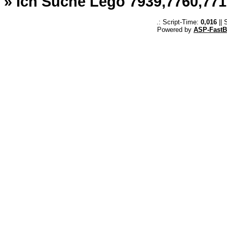
» Ich Suche Lego 7939,7760,771
.: Script-Time:
0,016
|| 
Powered by
ASP-FastB