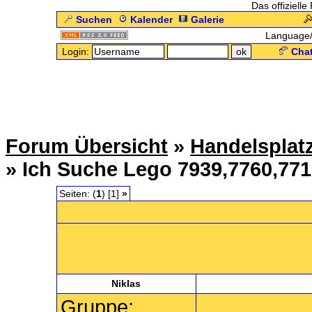
Das offizielle
Suchen
Kalender
Galerie
Language
Login:
Chat
Forum Übersicht
»
Handelsplat
» Ich Suche Lego 7939,7760,771
Seiten: (
1
) [1]
»
Ich Suche Lego
7939,7760,7710,7715,7815
Niklas
Gruppe: