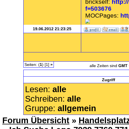
brickself:
http:/
f=503676
MOCPages:
ht
19.06.2012 21:23:25
Seiten: (
1
) [1]
»
alle Zeiten sind
GMT 
Zugriff
Lesen:
alle
Schreiben:
alle
Gruppe:
allgemein
Forum Übersicht
»
Handelsplat