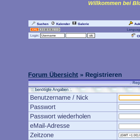
Willkommen bei Blu
Suchen
Kalender
Galerie
Auk
Languag
Login:
Ch
Forum Übersicht
» Registrieren
.: Reg
:: benötigte Angaben :.
Benutzername / Nick
Passwort
Passwort wiederholen
eMail-Adresse
Zeitzone