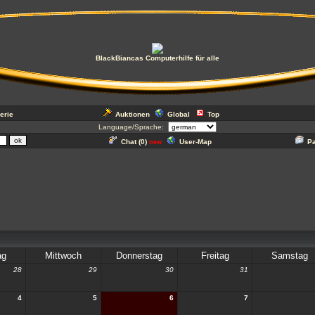
BlackBiancas Computerhilfe für alle
erie
Auktionen
Global
Top
Language/Sprache:
Chat (
0
)
User-Map
P
new
ag
Mittwoch
Donnerstag
Freitag
Samstag
28
29
30
31
4
5
6
7