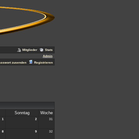
Mitglieder
Stats
Admin
asswort zusenden
Registrieren
Sonntag
Woche
1
2
31
8
9
32