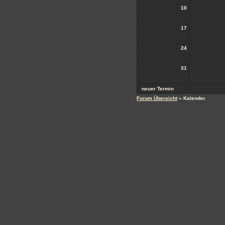
10
17
24
31
neuer Termin
Forum Übersicht
» Kalender