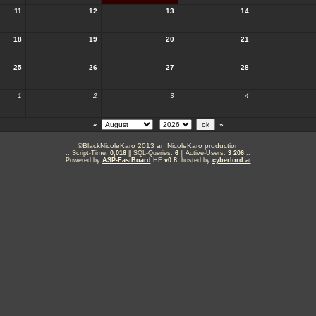
11
12
13
14
18
19
20
21
25
26
27
28
1
2
3
4
«
»
©BlackNicoleKaro 2013 an NicoleKaro production
.: Script-Time:
0,016
|| SQL-Queries:
6
|| Active-Users:
3 206
:.
Powered by
ASP-FastBoard
HE
v0.8
, hosted by
cyberlord.at