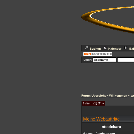
Suchen
Kalender
Gal
Login:
Forum Übersicht
»
Willkommen
»
we
Seiten: (
1
) [1]
»
Meine Webauftritte
nicolekaro
Gruppe:
Administrator