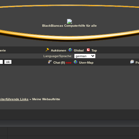
BlackBiancas Computerhilfe für alle
erie
Auktionen
Global
Top
Language/Sprache:
Chat (
0
)
User-Map
P
new
iterführende Links
» Meine Webauftritte