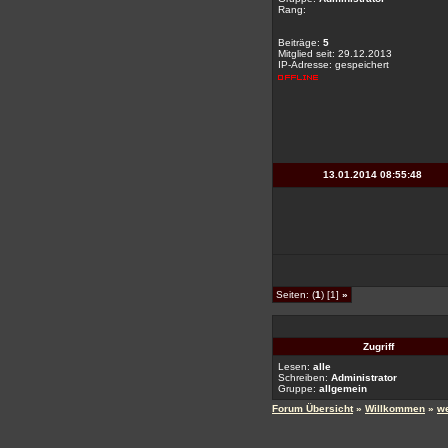
Rang:
Beiträge:
5
Mitglied seit: 29.12.2013
IP-Adresse: gespeichert
13.01.2014 08:55:48
Seiten: (
1
) [1]
»
Zugriff
Lesen:
alle
Schreiben:
Administrator
Gruppe:
allgemein
Forum Übersicht
»
Willkommen
»
we