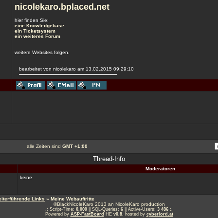
nicolekaro.bplaced.net
hier finden Sie:
eine Knowledgebase
ein Ticketsystem
ein weiteres Forum
weitere Websites folgen.
bearbeitet von nicolekaro am 13.02.2015 09:29:10
alle Zeiten sind
GMT +1:00
Thread-Info
Moderatoren
keine
iterführende Links
» Meine Webauftritte
©BlackNicoleKaro 2013 an NicoleKaro production
.: Script-Time:
0,000
|| SQL-Queries:
6
|| Active-Users:
3 486
:.
Powered by
ASP-FastBoard
HE
v0.8
, hosted by
cyberlord.at