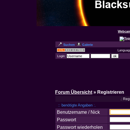
Webcam
Suchen
Galerie
Languag
Login:
Forum Übersicht
» Registrieren
.: Reg
:: benötigte Angaben :.
Benutzername / Nick
Passwort
Passwort wiederholen