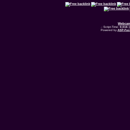
Webcam
.: Script-Time:
0,016
|
Powered by
ASP-Fas