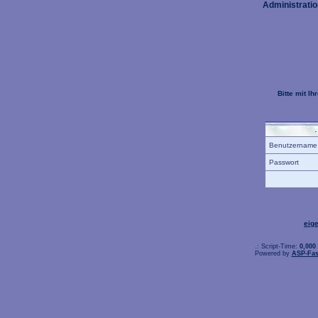
Administratio
Bitte mit I
Benutzernam
Passwort
eig
.: Script-Time:
0,000
Powered by
ASP-Fas