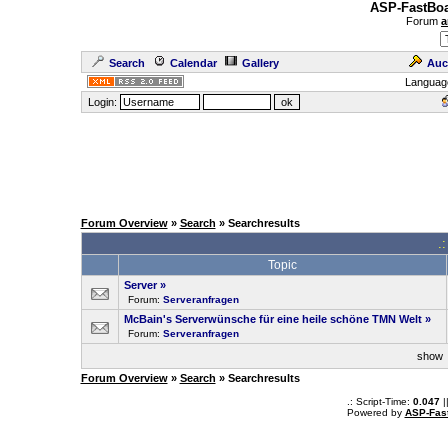
ASP-FastBoa
Forum
a
Search
Calendar
Gallery
Auc
Languag
Login:
Forum Overview
»
Search
» Searchresults
.
Topic
Server
»
Forum:
Serveranfragen
McBain's Serverwünsche für eine heile schöne TMN Welt
»
Forum:
Serveranfragen
sho
Forum Overview
»
Search
» Searchresults
.: Script-Time:
0.047
|
Powered by
ASP-Fas