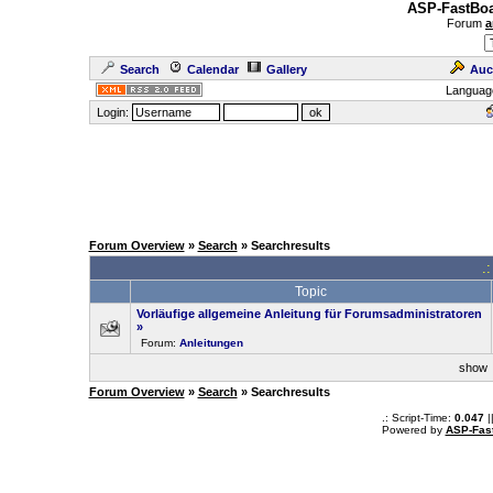
ASP-FastBoa
Forum
a
Search
Calendar
Gallery
Auc
Languag
Login:
Forum Overview
»
Search
» Searchresults
.
Topic
Vorläufige allgemeine Anleitung für Forumsadministratoren
»
Forum:
Anleitungen
sho
Forum Overview
»
Search
» Searchresults
.: Script-Time:
0.047
|
Powered by
ASP-Fas